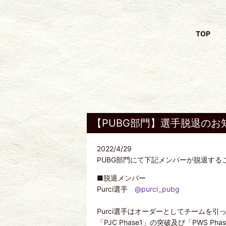
TOP
【PUBG部門】選手脱退のお
2022/4/29
PUBG部門にて下記メンバーが脱退す
■脱退メンバー
Purci選手
@purci_pubg
Purci選手はオーダーとしてチームを
「PJC Phase1」の突破及び「PWS